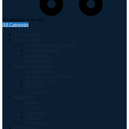
No products in the cart.
All Categories
Alle producten
Alarm systemen
Alarm panelen & systemen
Losse alarm printen
Accessoires
Brandalarmen
Camera systemen
new
Losse camera’s
Bediening (zoom & dome)
Quads en DVR’s
Monitoren
Accessoires
Clinometers
Inbouw
Opbouw
Draagbaar
Specials
Onderdelen
LED lampen