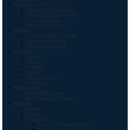
Navigatie systemen
Losse navigatie verlichting
Navigatie verlichting panelen
HT combi op maat
Info panelen op maat
Dimmers
Lineaire dimmers < 25 watt
Schakelende dimmers
Potmeters en knoppen
Intercoms
Inbouw
Opbouw
Hutposten
Speakers
Speciaal op maat
Accessoires
HMI systemen
HMI (MMI) systeem
HMI Modbus 485 printen
Diversen
Panelen
Printen
Voedingen
230v 12v 24v power-supply
24v 12v galvanisch gescheiden