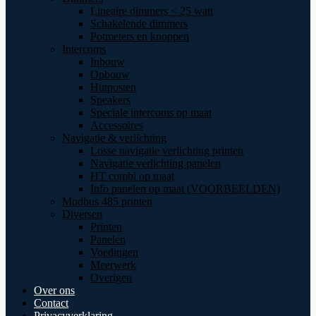
Lineaire dimmers < 25 watt
Schakelende dimmers
Potmeters en knoppen
Intercoms
Inbouw
Opbouw
Hutposten
Speakers
Speciale intercoms op maat
Accessoires
Navigatie & verlichting
Losse navigatie verlichting printen
Navigatie verlichting panelen
HT combi op maat
Info panelen op maat (VOORBEELDEN)
Modbus 485 printen
Diversen
Printen
Panelen
Voedingen
Meerwerk
Overigen
Over ons
Contact
Privacyverklaring