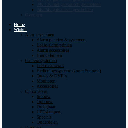
24v 12v niet galvanisch gescheiden
24v 24v galvanisch gescheiden
Overigen
Home
Winkel
Alarm systemen
Alarm panelen & systemen
Losse alarm printen
Alarm accessoires
Brandalarmen
Camera systemen
Losse camera’s
Bedieningssysteem (zoom & dome)
Quads & DVR’s
Monitoren
Accessoires
Clinometers
Inbouw
Opbouw
Draagbaar
LED-lampen
Specials
Onderdelen
Dimmers