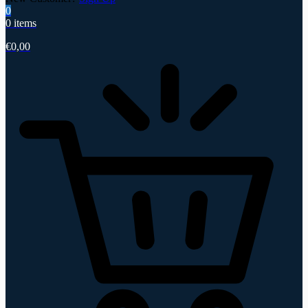
0
0 items
€
0,00