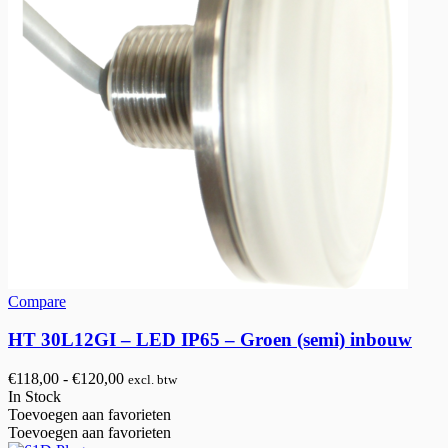
Compare
HT 30L12GI – LED IP65 – Groen (semi) inbouw
Prijsklasse:
€
118,00
-
€
120,00
excl. btw
€118,00
In Stock
tot
Toevoegen aan favorieten
€120,00
Toevoegen aan favorieten