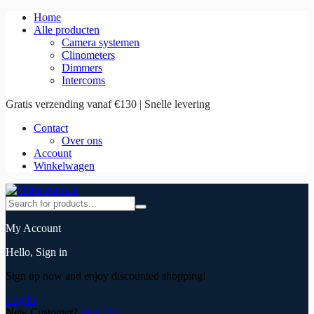
Home
Alle producten
Camera systemen
Clinometers
Dimmers
Intercoms
Gratis verzending vanaf €130 | Snelle levering
Contact
Over ons
Account
Winkelwagen
My Account
Hello, Sign in
Sign up now and enjoy discounted shopping!
Log In
New Customer?
Sign Up