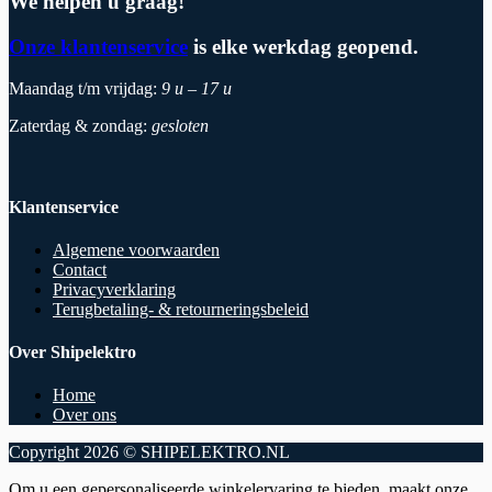
We helpen u graag!
Onze klantenservice
is elke werkdag geopend.
Maandag t/m vrijdag:
9 u – 17 u
Zaterdag & zondag:
gesloten
Klantenservice
Algemene voorwaarden
Contact
Privacyverklaring
Terugbetaling- & retourneringsbeleid
Over Shipelektro
Home
Over ons
Copyright 2026 © SHIPELEKTRO.NL
Om u een gepersonaliseerde winkelervaring te bieden, maakt onze