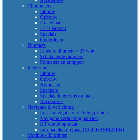
Accessoires
Clinometers
Inbouw
Opbouw
Draagbaar
LED-lampen
Specials
Onderdelen
Dimmers
Lineaire dimmers < 25 watt
Schakelende dimmers
Potmeters en knoppen
Intercoms
Inbouw
Opbouw
Hutposten
Speakers
Speciale intercoms op maat
Accessoires
Navigatie & verlichting
Losse navigatie verlichting printen
Navigatie verlichting panelen
HT combi op maat
Info panelen op maat (VOORBEELDEN)
Modbus 485 printen