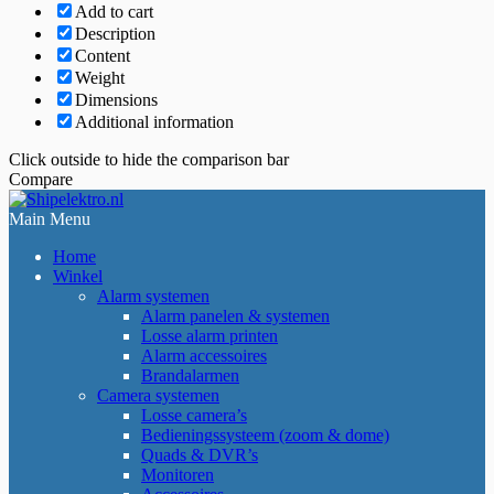
Add to cart
Description
Content
Weight
Dimensions
Additional information
Click outside to hide the comparison bar
Compare
Main Menu
Home
Winkel
Alarm systemen
Alarm panelen & systemen
Losse alarm printen
Alarm accessoires
Brandalarmen
Camera systemen
Losse camera’s
Bedieningssysteem (zoom & dome)
Quads & DVR’s
Monitoren