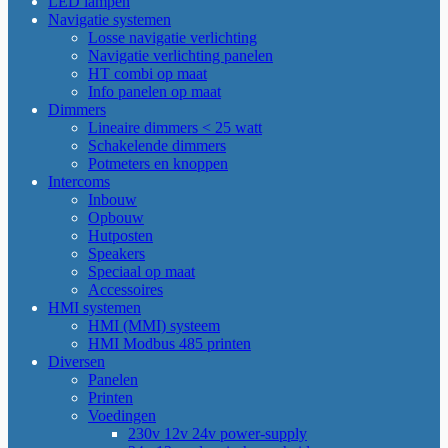
LED lampen
Navigatie systemen
Losse navigatie verlichting
Navigatie verlichting panelen
HT combi op maat
Info panelen op maat
Dimmers
Lineaire dimmers < 25 watt
Schakelende dimmers
Potmeters en knoppen
Intercoms
Inbouw
Opbouw
Hutposten
Speakers
Speciaal op maat
Accessoires
HMI systemen
HMI (MMI) systeem
HMI Modbus 485 printen
Diversen
Panelen
Printen
Voedingen
230v 12v 24v power-supply