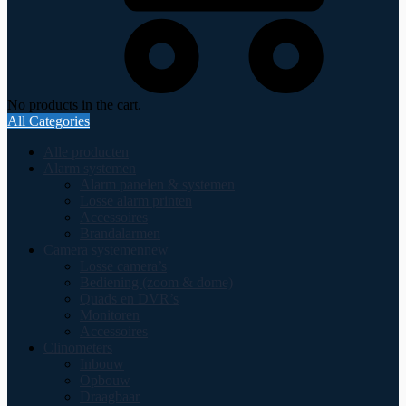
No products in the cart.
All Categories
Alle producten
Alarm systemen
Alarm panelen & systemen
Losse alarm printen
Accessoires
Brandalarmen
Camera systemen
new
Losse camera’s
Bediening (zoom & dome)
Quads en DVR’s
Monitoren
Accessoires
Clinometers
Inbouw
Opbouw
Draagbaar