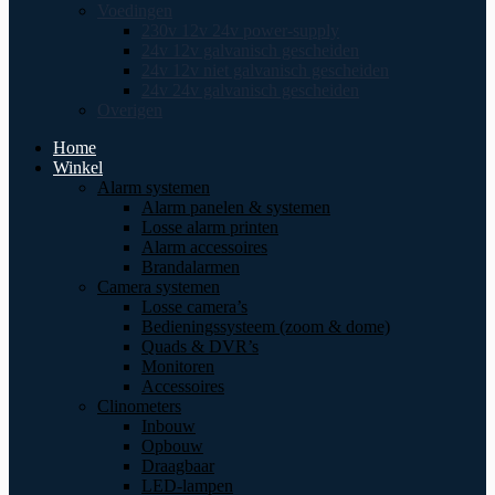
Voedingen
230v 12v 24v power-supply
24v 12v galvanisch gescheiden
24v 12v niet galvanisch gescheiden
24v 24v galvanisch gescheiden
Overigen
Home
Winkel
Alarm systemen
Alarm panelen & systemen
Losse alarm printen
Alarm accessoires
Brandalarmen
Camera systemen
Losse camera’s
Bedieningssysteem (zoom & dome)
Quads & DVR’s
Monitoren
Accessoires
Clinometers
Inbouw
Opbouw
Draagbaar
LED-lampen