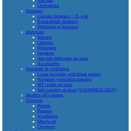
Specials
Onderdelen
Dimmers
Lineaire dimmers < 25 watt
Schakelende dimmers
Potmeters en knoppen
Intercoms
Inbouw
Opbouw
Hutposten
Speakers
Speciale intercoms op maat
Accessoires
Navigatie & verlichting
Losse navigatie verlichting printen
Navigatie verlichting panelen
HT combi op maat
Info panelen op maat (VOORBEELDEN)
Modbus 485 printen
Diversen
Printen
Panelen
Voedingen
Meerwerk
Overigen