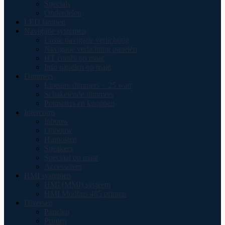
Specials
Onderdelen
LED lampen
Navigatie systemen
Losse navigatie verlichting
Navigatie verlichting panelen
HT combi op maat
Info panelen op maat
Dimmers
Lineaire dimmers < 25 watt
Schakelende dimmers
Potmeters en knoppen
Intercoms
Inbouw
Opbouw
Hutposten
Speakers
Speciaal op maat
Accessoires
HMI systemen
HMI (MMI) systeem
HMI Modbus 485 printen
Diversen
Panelen
Printen