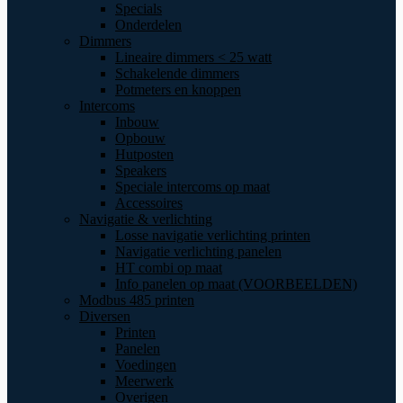
Specials
Onderdelen
Dimmers
Lineaire dimmers < 25 watt
Schakelende dimmers
Potmeters en knoppen
Intercoms
Inbouw
Opbouw
Hutposten
Speakers
Speciale intercoms op maat
Accessoires
Navigatie & verlichting
Losse navigatie verlichting printen
Navigatie verlichting panelen
HT combi op maat
Info panelen op maat (VOORBEELDEN)
Modbus 485 printen
Diversen
Printen
Panelen
Voedingen
Meerwerk
Overigen