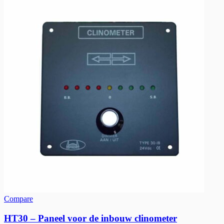
Compare
HT30 – Paneel voor de inbouw clinometer