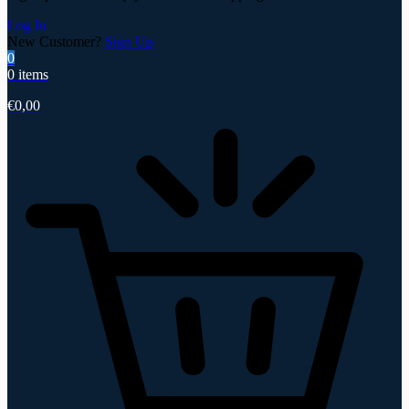
Log In
New Customer?
Sign Up
0
0 items
€
0,00