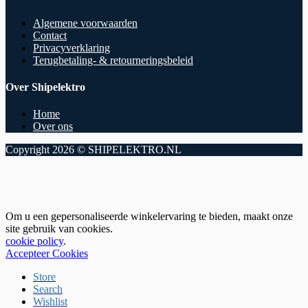
Algemene voorwaarden
Contact
Privacyverklaring
Terugbetaling- & retourneringsbeleid
Over Shipelektro
Home
Over ons
Copyright 2026 © SHIPELEKTRO.NL
Om u een gepersonaliseerde winkelervaring te bieden, maakt onze
site gebruik van cookies.
cookie policy
.
Accepteer Cookies
Store
Search
Wishlist