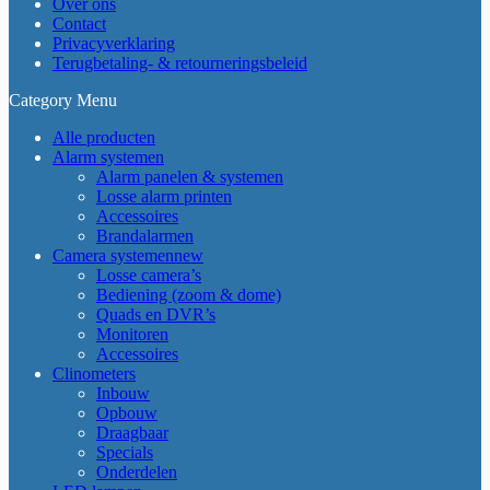
Over ons
Contact
Privacyverklaring
Terugbetaling- & retourneringsbeleid
Category Menu
Alle producten
Alarm systemen
Alarm panelen & systemen
Losse alarm printen
Accessoires
Brandalarmen
Camera systemen
new
Losse camera’s
Bediening (zoom & dome)
Quads en DVR’s
Monitoren
Accessoires
Clinometers
Inbouw
Opbouw
Draagbaar
Specials
Onderdelen