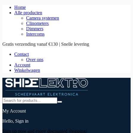
Home
Alle producten
Camera systemen
Clinometers
Dimmers
Intercoms
Gratis verzending vanaf €130 | Snelle levering
Contact
Over ons
Account
Winkelwagen
My Account
Hello, Sign in
Sign up now and enjoy discounted shopping!